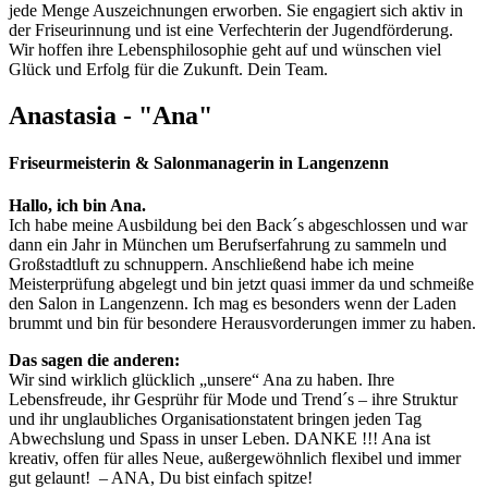
jede Menge Auszeichnungen erworben. Sie engagiert sich aktiv in
der Friseurinnung und ist eine Verfechterin der Jugendförderung.
Wir hoffen ihre Lebensphilosophie geht auf und wünschen viel
Glück und Erfolg für die Zukunft. Dein Team.
Anastasia - "Ana"
Friseurmeisterin & Salonmanagerin in Langenzenn
Hallo, ich bin Ana.
Ich habe meine Ausbildung bei den Back´s abgeschlossen und war
dann ein Jahr in München um Berufserfahrung zu sammeln und
Großstadtluft zu schnuppern. Anschließend habe ich meine
Meisterprüfung abgelegt und bin jetzt quasi immer da und schmeiße
den Salon in Langenzenn. Ich mag es besonders wenn der Laden
brummt und bin für besondere Herausvorderungen immer zu haben.
Das sagen die anderen:
Wir sind wirklich glücklich „unsere“ Ana zu haben. Ihre
Lebensfreude, ihr Gesprühr für Mode und Trend´s – ihre Struktur
und ihr unglaubliches Organisationstatent bringen jeden Tag
Abwechslung und Spass in unser Leben. DANKE !!! Ana ist
kreativ, offen für alles Neue, außergewöhnlich flexibel und immer
gut gelaunt! – ANA, Du bist einfach spitze!