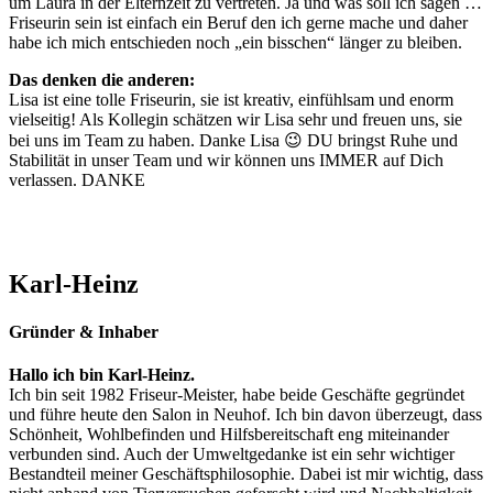
um Laura in der Elternzeit zu vertreten. Ja und was soll ich sagen …
Friseurin sein ist einfach ein Beruf den ich gerne mache und daher
habe ich mich entschieden noch „ein bisschen“ länger zu bleiben.
Das denken die anderen:
Lisa ist eine tolle Friseurin, sie ist kreativ, einfühlsam und enorm
vielseitig! Als Kollegin schätzen wir Lisa sehr und freuen uns, sie
bei uns im Team zu haben. Danke Lisa 😉 DU bringst Ruhe und
Stabilität in unser Team und wir können uns IMMER auf Dich
verlassen. DANKE
Karl-Heinz
Gründer & Inhaber
Hallo ich bin Karl-Heinz.
Ich bin seit 1982 Friseur-Meister, habe beide Geschäfte gegründet
und führe heute den Salon in Neuhof. Ich bin davon überzeugt, dass
Schönheit, Wohlbefinden und Hilfsbereitschaft eng miteinander
verbunden sind. Auch der Umweltgedanke ist ein sehr wichtiger
Bestandteil meiner Geschäftsphilosophie. Dabei ist mir wichtig, dass