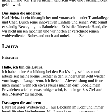
nicht anhand von Tierversuchen geforscht wird und Nachhaltigkeit
gelebt wird.
Das sagen die anderen:
Karl-Heinz ist ein fürsorglicher und vorausschauender Teamkollege
und Chef. Durch seine innovativen Einfälle und seinen Witz bringt
er ständig Bewegung ins Salonleben. Er ist die führende Hand, die
wir nicht missen möchten und wir hoffen er verschiebt seinen
wohlverdienten Ruhestand noch auf unbekannte Zeit.
Laura
Friseurin
Hallo, ich bin die Laura.
Ich habe meine Ausbildung bei den Back´s abgeschlossen und
arbeite seit meine kleine Tochter in den Kindergarten geht wieder
vormittags in Langenzenn. Ich liebe die Abwechslung und freue
mich immer, wenn ich etwas Neues machen darf. Sobald mein
Privatleben wieder etwas ruhiger wird, ist mein großes Ziel auch
den „Meister“ zu machen.
Das sagen die anderen:
Laura ist unser Wirbelwind … nur Blödsinn im Kopf und immer
bereit für eine Veränderung. Mit Laura ist es immer spannend, nie